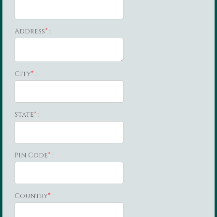
Address
*
:
City
*
:
State
*
:
Pin Code
*
:
Country
*
: