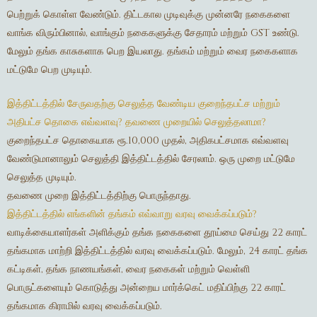
பெற்றுக் கொள்ள வேண்டும். திட்டகால முடிவுக்கு முன்னரே நகைகளை
வாங்க விரும்பினால், வாங்கும் நகைகளுக்கு சேதாரம் மற்றும் GST உண்டு.
மேலும் தங்க காசுகளாக பெற இயலாது. தங்கம் மற்றும் வைர நகைகளாக
மட்டுமே பெற முடியும்.
இத்திட்டத்தில் சேருவதற்கு செலுத்த வேண்டிய குறைந்தபட்ச மற்றும்
அதிபட்ச தொகை எவ்வளவு? தவணை முறையில் செலுத்தலாமா?
குறைந்தபட்ச தொகையாக ரூ.10,000 முதல், அதிகபட்சமாக எவ்வளவு
வேண்டுமானாலும் செலுத்தி இத்திட்டத்தில் சேரலாம். ஒரு முறை மட்டுமே
செலுத்த முடியும்.
தவணை முறை இத்திட்டத்திற்கு பொருந்தாது.
இத்திட்டத்தில் எங்களின் தங்கம் எவ்வாறு வரவு வைக்கப்படும்?
வாடிக்கையாளர்கள் அளிக்கும் தங்க நகைகளை தூய்மை செய்து 22 காரட்
Gold
தங்கமாக மாற்றி இத்திட்டத்தில் வரவு வைக்கப்படும். மேலும், 24 காரட் தங்க
Diamond
Women
கட்டிகள், தங்க நாணயங்கள், வைர நகைகள் மற்றும் வெள்ளி
Men
Silver
பொருட்களையும் கொடுத்து அன்றைய மார்க்கெட் மதிப்பிற்கு 22 காரட்
Bangles
தங்கமாக கிராமில் வரவு வைக்கப்படும்.
Thali
Saving Scheme
Chains
Bracelets