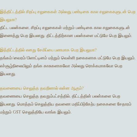
Diamond
Women
Men
Silver
Bangles
இத்திட்டத்தில் சிறப்பு சலுகைகள் அல்லது பண்டிகை கால சலுகைகளுடன் பெற
Thali
இயலுமா?
Saving Scheme
Chains
Bracelets
திட்ட பலன்களை, சிறப்பு சலுகைகள் மற்றும் பண்டிகை கால சலுகைகளுடன்
Coins
Earrings
Rings
Contact us
இணைத்து பெற இயலாது. திட்டத்திற்கான பலன்களை மட்டுமே பெற இயலும்.
Home Essentials
Bracelets
Watches
Rings
இத்திட்டத்தில் எனது சேமிப்பை பணமாக பெற இயலுமா?
தங்கம்/வைரம்/பிளாட்டினம் மற்றும் வெள்ளி நகைகளாக மட்டுமே பெற இயலும்.
Harams
எச்சூழ்நிலையிலும் தங்க காசுகளாகவோ அல்லது ரொக்கமாகவோ பெற
Mattal
இயலாது.
Necklaces
Pendants
தவணையை செலுத்த தவறினால் என்ன ஆகும்?
தவணையை செலுத்த தவறும்பட்சத்தில், திட்டத்தின் பலன்களை பெற
Watches
இயலாது. மொத்தம் செலுத்திய தவணை மதிப்பிற்கேற்ப நகைகளை சேதாரம்
மற்றும் GST செலுத்தியே வாங்க இயலும்.