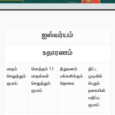
ஐஸ்வர்யம்
உதாரணம்
மாதம்
மொத்தம் 11
நிறுவனம்
திட்ட
செலுத்தும்
மாதங்கள்
பங்களிக்கும்
முடிவில்
ரூபாய்
செலுத்தும்
தொகை
பெறும்
ரூபாய்
நகையின்
மதிப்பு
ரூபாய்